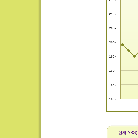
210k
205k
200k
195k
190k
185k
180k
현재 ARS