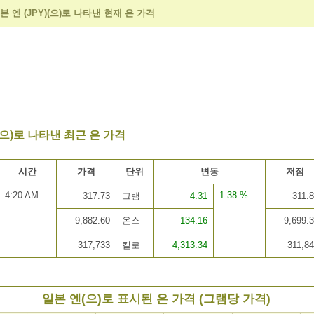
본 엔 (JPY)(으)로 나타낸 현재 은 가격
)(으)로 나타낸 최근 은 가격
시간
가격
단위
변동
저점
4:20 AM
1.38 %
317.73
그램
4.31
311.
9,882.60
온스
134.16
9,699.
317,733
킬로
4,313.34
311,8
일본 엔(으)로 표시된 은 가격 (그램당 가격)