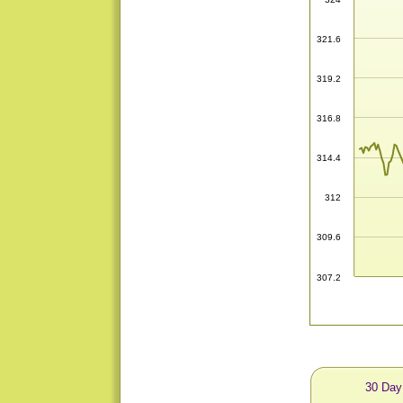
321.6
319.2
316.8
314.4
312
309.6
307.2
30 Day